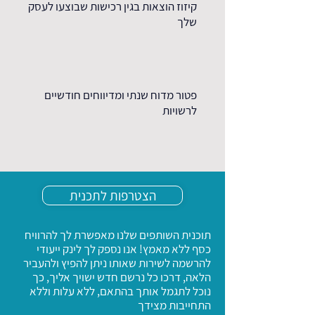
קיזוז הוצאות בגין רכישות שבוצעו לעסק
שלך
פטור מדוח שנתי ומדיווחים חודשיים
לרשויות
דיווח כשכיר לרשות המיסים עם תלוש
הצטרפות לתכנית
משכורת
תוכנית השותפים שלנו מאפשרת לך להרוויח
כסף ללא מאמץ! אנו נספק לך לינק ייעודי
להרשמה לשירות שאותו ניתן להפיץ ולהעביר
טיפול שוטף מול המוסד לביטוח לאומי
הלאה, דרכו כל נרשם חדש ישויך אליך, כך
נוכל לתגמל אותך בהתאם, ללא עלות וללא
התחייבות מצידך