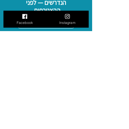
הנדרשים — לפני
ההצטרפות.
Facebook
Instagram
בדיקת התאמה לשירות
השירות שלנו משחרר שכירים, פרילנסרים
ועצמאיים מהעול של פתיחת תיקים ברשויות
והתעסקות יומיומית בבירוקרטיה ממשלתית.
מאז 2004 עזרנו ליותר מ־30,000 שכירים,
פרילנסרים ועצמאים להפיק חשבוניות ולקבל
תשלום בצורה מסודרת.