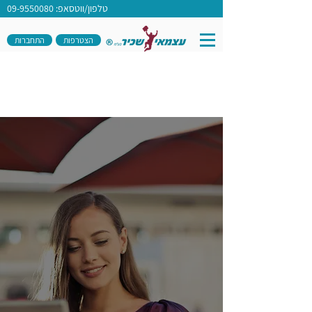
טלפון/ווטסאפ: 09-9550080
הצטרפות
התחברות