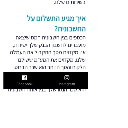
בשירותים שלנו.
איך מגיע התשלום על
החשבונית?
הכספים בגין חשבונית המס שיצאה
מועברים לחשבון הבנק שלך ישירות,
אנו מקזזים מסך התקבול את העמלה
שלנו, מקזזים את המע”מ ששילם
הלקוח והסך הנותר הוא שכר הברוטו
המגיע לך, כמו לשכיר רגיל, ממנו יקוזזו
ניכויי החובה הקבועים בחוק. הסך הסופי
Facebook
Instagram
הוא שכר הנטו שלך בגין אותה חשבונית
מס, בסוף החודש יועבר אליך תלוש
משכורת לכל החשבוניות שהוצאת.
התשלום הוא מידי ולא בסוף החודש כמו
שכירים: