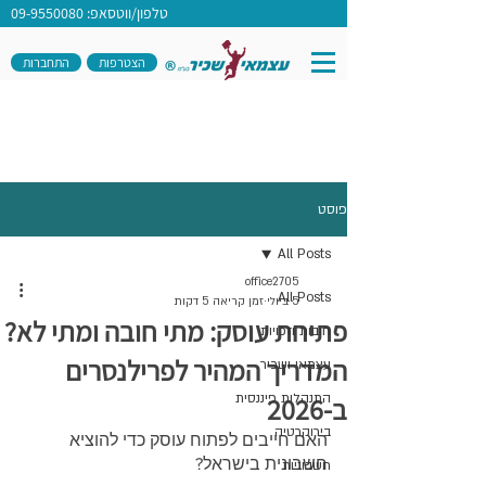
טלפון/ווטסאפ: 09-9550080
הצטרפות
התחברות
פוסט
All Posts
office2705
All Posts
5 ביולי
זמן קריאה 5 דקות
פתיחת עוסק: מתי חובה ומתי לא?
חובות וזכויות
המדריך המהיר לפרילנסרים
עצמאי ושכיר
התנהלות פיננסית
ב-2026
בירוקרטיה
האם חייבים לפתוח עוסק כדי להוציא 
חשבונית בישראל?
חשבוניות