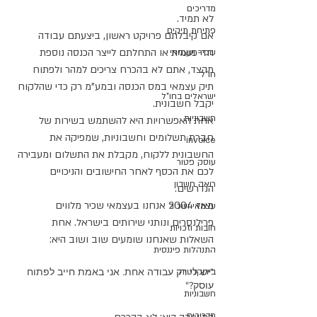
מדריכים
לא תמיד.
פתיחת תיקים
אם קיבלתם פרויקט ראשון, ביצעתם עבודה 
חד-פעמית או התחלתם לייצר הכנסה נוספת 
שכיר ועצמאי
מהצד, אתם לא בהכרח צריכים למהר ולפתוח 
חו"ל
תיק עצמאי במס הכנסה ובמע"מ רק כדי שהלקוח 
ישראלים בחו"ל
יקבל חשבונית.
חשבוניות
אחת האפשרויות היא להשתמש בשירות של 
חברת תשלומים וחשבוניות, שמפיקה את 
invoice
החשבונית ללקוח, מקבלת את התשלום ומעבירה 
עוסק פטור
לכם את הכסף לאחר החישובים והניכויים 
רואה חשבון
הנדרשים.
מאז 2004 אנחנו בעצמאי שכיר מלווים 
עצמאי ושכיר
פרילנסרים ונותני שירותים בישראל. אחת 
חובות וזכויות
השאלות שאנחנו שומעים שוב ושוב היא:
התנהלות פיננסית
בירוקרטיה
"יש לי רק עבודה אחת. אני באמת חייב לפתוח 
עוסק?"
חשבוניות
מדריכים