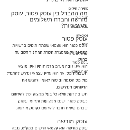
התשובה היא: לא בהכרח. 
פתיחת תיקים
מה ההבדל בין עוסק פטור, עוסק 
חשבוניות
מורשה וחברת תשלומים 
וחשבוניות?
שכיר ועצמאי
invoice
עוסק פטור
חו"ל
עוסק פטור הוא עצמאי שפתח תיקים ברשויות 
המס ופועל במסגרת תקרת המחזור הקבועה 
ישראלים בחו"ל
בחוק.
עוסק פטור
הוא אינו גובה מע"מ מלקוחותיו ואינו מוציא 
רואה חשבון
חשבונית מס, אך הוא עדיין עצמאי ונדרש להתנהל 
מול מס הכנסה וביטוח לאומי ולהגיש את 
הדיווחים הנדרשים.
חשוב לדעת שלא כל בעל מקצוע יכול להירשם 
כעוסק פטור. ישנם מקצועות ותחומי עיסוק 
שבהם קיימת חובה להירשם כעוסק מורשה.
עוסק מורשה
עוסק מורשה הוא עצמאי הרשום במע"מ, גובה 