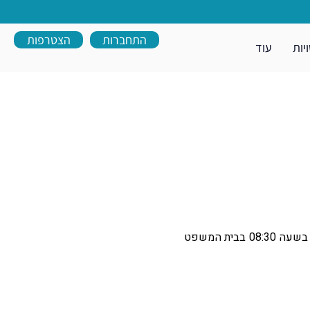
התחברות
הצטרפות
יות
עוד
הדיון בבקשה לאישור הסדר פשרה בת"צ 33012-04-24 תמיר נ' עצמאי שכיר נקבע לתאריך 10.9.26 בשעה 08:30 בבית המשפט