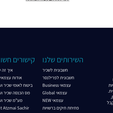
השירותים שלנו
קישורים חשו
חשבונית לשכיר
?איך זה 
חשבונית לפרילנסר
אודות עצמאי-
ות
Business עצמאי
ביטוח לאומי שכיר ו
ית.
Global עצמאי
מס הכנסה שכיר וע
כירים,
NEW עצמאי
מע"מ שכיר וע
קבל
פתיחת תיקים ברשויות
t Atzmai Sachir