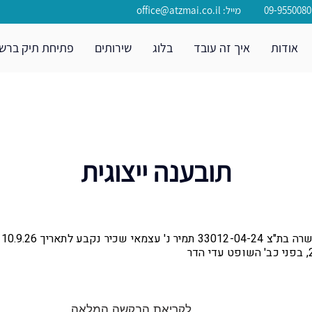
office@atzmai.co.il :מייל
אודות
איך זה עובד
בלוג
שירותים
פתיחת תיק ברשו
תובענה ייצוגית
לקריאת הבקשה המלאה